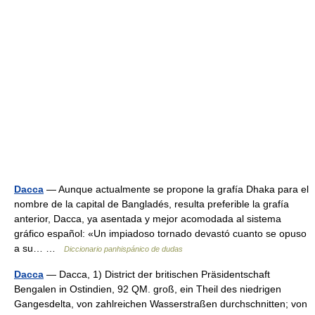
Dacca
— Aunque actualmente se propone la grafía Dhaka para el
nombre de la capital de Bangladés, resulta preferible la grafía
anterior, Dacca, ya asentada y mejor acomodada al sistema
gráfico español: «Un impiadoso tornado devastó cuanto se opuso
a su… …
Diccionario panhispánico de dudas
Dacca
— Dacca, 1) District der britischen Präsidentschaft
Bengalen in Ostindien, 92 QM. groß, ein Theil des niedrigen
Gangesdelta, von zahlreichen Wasserstraßen durchschnitten; von