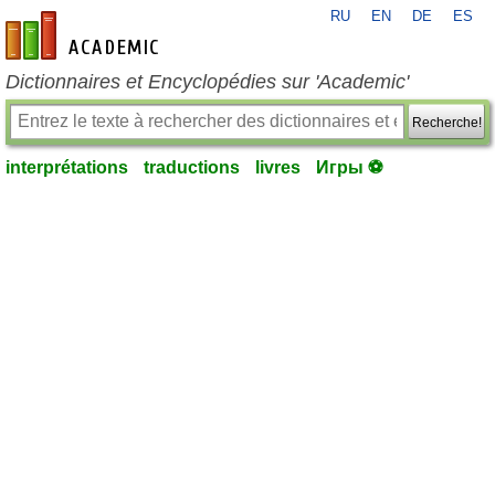
RU
EN
DE
ES
fr-academic.com
Dictionnaires et Encyclopédies sur 'Academic'
Recherche!
interprétations
traductions
livres
Игры ⚽