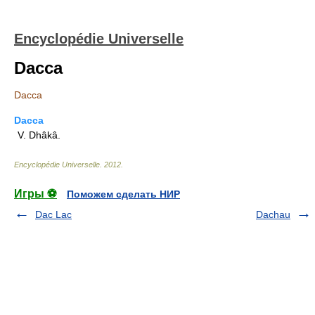
Encyclopédie Universelle
Dacca
Dacca
Dacca
V. Dhâkâ.
Encyclopédie Universelle
.
2012
.
Игры ⚽
Поможем сделать НИР
Dac Lac
Dachau