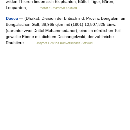
wilden Thieren finden sich Elephanten, Büffel, Tiger, Bären,
Leoparden,… …
Pierer's Universal-Lexikon
Dacca
— (Dhaka), Division der britisch ind. Provinz Bengalen, am
Bengalischen Golf, 38,965 qkm mit (1901) 10,807,825 Einw.
(darunter zwei Drittel Mohammedaner), eine im nördlichen Teil
gewellte Ebene mit dichtem Dschangelwald, der zahlreiche
Raubtiere… …
Meyers Großes Konversations-Lexikon