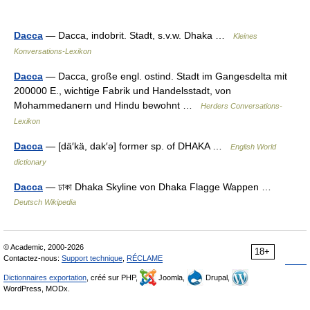
Dacca
— Dacca, indobrit. Stadt, s.v.w. Dhaka …
Kleines
Konversations-Lexikon
Dacca
— Dacca, große engl. ostind. Stadt im Gangesdelta mit
200000 E., wichtige Fabrik und Handelsstadt, von
Mohammedanern und Hindu bewohnt …
Herders Conversations-
Lexikon
Dacca
— [dä′kä, dak′ə] former sp. of DHAKA …
English World
dictionary
Dacca
— ঢাকা Dhaka Skyline von Dhaka Flagge Wappen …
Deutsch Wikipedia
© Academic, 2000-2026
18+
Contactez-nous:
Support technique
,
RÉCLAME
Dictionnaires exportation
, créé sur PHP,
Joomla,
Drupal,
WordPress, MODx.